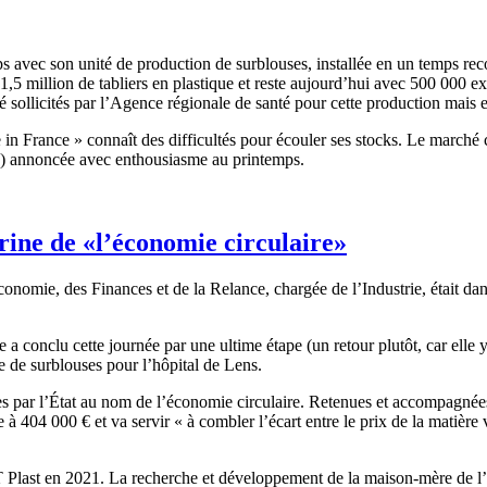
s avec son unité de production de surblouses, installée en un temps re
it 1,5 million de tabliers en plastique et reste aujourd’hui avec 500 000
 sollicités par l’Agence régionale de santé pour cette production mais e
in France » connaît des difficultés pour écouler ses stocks. Le marché 
s…) annoncée avec enthousiasme au printemps.
trine de «l’économie circulaire»
omie, des Finances et de la Relance, chargée de l’Industrie, était dans
e a conclu cette journée par une ultime étape (un retour plutôt, car elle
ve de surblouses pour l’hôpital de Lens.
nues par l’État au nom de l’économie circulaire. Retenues et accompagnée
 à 404 000 € et va servir « à combler l’écart entre le prix de la matière 
T Plast en 2021. La recherche et développement de la maison-mère de l’e