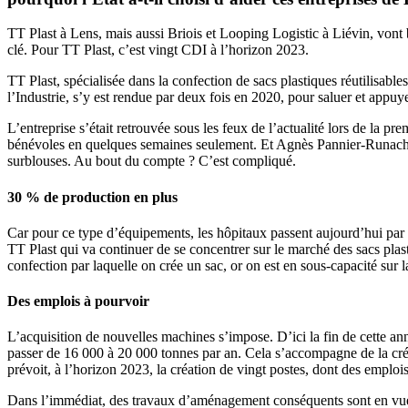
TT Plast à Lens, mais aussi Briois et Looping Logistic à Liévin, vont 
clé. Pour TT Plast, c’est vingt CDI à l’horizon 2023.
TT Plast, spécialisée dans la confection de sacs plastiques réutilisab
l’Industrie, s’y est rendue par deux fois en 2020, pour saluer et appuye
L’entreprise s’était retrouvée sous les feux de l’actualité lors de la 
bénévoles en quelques semaines seulement. Et Agnès Pannier-Runacher 
surblouses. Au bout du compte ? C’est compliqué.
30 % de production en plus
Car pour ce type d’équipements, les hôpitaux passent aujourd’hui par 
TT Plast qui va continuer de se concentrer sur le marché des sacs plastiq
confection par laquelle on crée un sac, or on est en sous-capacité su
Des emplois à pourvoir
L’acquisition de nouvelles machines s’impose. D’ici la fin de cette a
passer de 16 000 à 20 000 tonnes par an. Cela s’accompagne de la créa
prévoit, à l’horizon 2023, la création de vingt postes, dont des emplo
Dans l’immédiat, des travaux d’aménagement conséquents sont en vue 