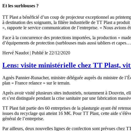
Et les surblouses ?
TT Plast a bénéficié d’un coup de projecteur exceptionnel au printemp
à destination des soignants, la filière industrielle de TT Plast a produ
», rapporte le service communication de l’entreprise. « Nous avions été
Face à la concurrence des protections importées, la production « made 
d’équipements de protection (surblouses mais aussi tabliers et cape
Hervé Naudot | Publié le 22/12/2020
Lens: visite ministérielle chez TT Plast, vi
Agnès Pannier-Runacher, ministre déléguée auprès du ministre de l’Écon
plan « France relance » sur le terrain.
Après avoir visité plusieurs sites industriels, notamment à Douvrin, ell
et s’est distinguée pendant la crise sanitaire par une fabrication massi
TT Plast fait partie des 60 entreprises de la plasturgie ayant été rete
issues du recyclage qui atteint 16 M€. Pour TT Plast, cette aide s’élève
général de l’entreprise.
Par ailleurs, deux nouvelles lignes de confection sont prévues chez T