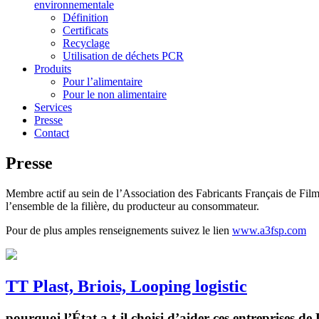
environnementale
Définition
Certificats
Recyclage
Utilisation de déchets PCR
Produits
Pour l’alimentaire
Pour le non alimentaire
Services
Presse
Contact
Presse
Membre actif au sein de l’Association des Fabricants Français de Film
l’ensemble de la filière, du producteur au consommateur.
Pour de plus amples renseignements suivez le lien
www.a3fsp.com
TT Plast, Briois, Looping logistic
pourquoi l’État a-t-il choisi d’aider ces entreprises de