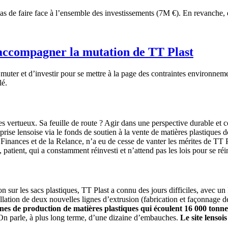
s de faire face à l’ensemble des investissements (7M €). En revanche, 
 accompagner la mutation de TT Plast
e muter et d’investir pour se mettre à la page des contraintes environne
lé.
iques vertueux. Sa feuille de route ? Agir dans une perspective durable 
eprise lensoise via le fonds de soutien à la vente de matières plastiques
inances et de la Relance, n’a eu de cesse de vanter les mérites de TT Pl
patient, qui a constamment réinvesti et n’attend pas les lois pour se réi
n sur les sacs plastiques, TT Plast a connu des jours difficiles, avec un
llation de deux nouvelles lignes d’extrusion (fabrication et façonnage d
gnes de production de matières plastiques qui écoulent 16 000 ton
n parle, à plus long terme, d’une dizaine d’embauches.
Le site lensoi