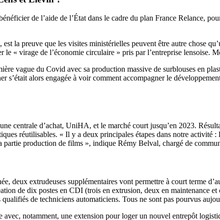
bénéficier de l’aide de l’État dans le cadre du plan France Relance, po
les, est la preuve que les visites ministérielles peuvent être autre cho
r le « virage de l’économie circulaire » pris par l’entreprise lensoise. 
première vague du Covid avec sa production massive de surblouses en plas
s’était alors engagée à voir comment accompagner le développement d’un
une centrale d’achat, UniHA, et le marché court jusqu’en 2023. Résultat
ues réutilisables. « Il y a deux principales étapes dans notre activité : 
r la partie production de films », indique Rémy Belval, chargé de commun
nnée, deux extrudeuses supplémentaires vont permettre à court terme d’a
tion de dix postes en CDI (trois en extrusion, deux en maintenance et 
is qualifiés de techniciens automaticiens. Tous ne sont pas pourvus aujo
avec, notamment, une extension pour loger un nouvel entrepôt logisti