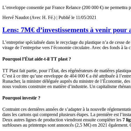
L’enveloppe consentie par France Relance (200 000 €) ne permettra pa
Hervé Naudot (Avec H. Fé.) | Publié le 11/05/2021
Lens: 7M€ d’investissements à venir pour
L’entreprise spécialisée dans le recyclage du plastique n’a de cesse d
virage de l’entreprise vers l’économie circulaire. Avec des fonds à la c
Pourquoi l’État aide-t-il TT plast ?
TT Plast fait partie, pour l’État, des régénérateurs de matières plast
C’est à ce titre qu’une enveloppe de 404 000 € a été attribuée à l’entr
Runacher, la ministre déléguée auprès du ministre de l’Économie, des F
nous voulons construire en matière d’industrie. Un capitalisme rhénan, 
Pourquoi investir ?
Contraint ces dernières années de s’adapter à la nouvelle réglementatio
dans les cartons qui comprend plusieurs étapes. La première est l’insta
Deux autres lignes de production viendront ensuite compléter les
7 li
surblouses au printemps sont annoncés (2,5 M€) en 2021 également. O