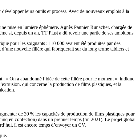
ur développer leurs outils et process. Avec de nouveaux emplois à la
se qu’une mise en lumière éphémère. Agnès Pannier-Runacher, chargée de
Même si, depuis un an, TT Plast a dû revoir une partie de ses ambitions.
tique pour les soignants : 110 000 avaient été produites par des
e nouvelle filière qui fabriquerait sur du long terme tabliers et
 : « On a abandonné l’idée de cette filière pour le moment », indique
l’extrusion, qui concerne la production de films plastiques, et la
ication.
ugmenter de 30 % les capacités de production de films plastiques pour
cinq en confection) dans un premier temps (fin 2021). Le projet global
urd’hui, il est encore temps d’envoyer un CV.
que.